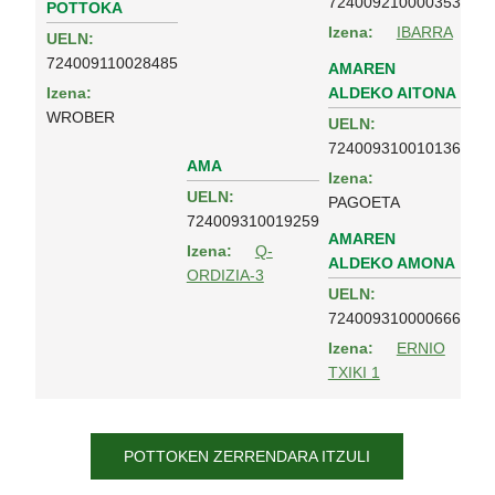
724009210000353
POTTOKA
Izena:
IBARRA
UELN:
724009110028485
AMAREN
ALDEKO AITONA
Izena:
WROBER
UELN:
724009310010136
AMA
Izena:
UELN:
PAGOETA
724009310019259
AMAREN
Izena:
Q-
ALDEKO AMONA
ORDIZIA-3
UELN:
724009310000666
Izena:
ERNIO
TXIKI 1
POTTOKEN ZERRENDARA ITZULI