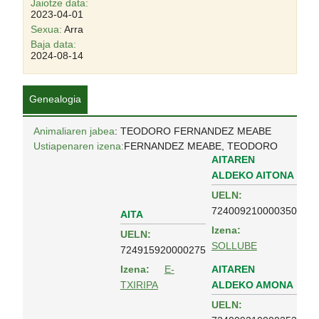
Jaiotze data:
2023-04-01
Sexua:
Arra
Baja data:
2024-08-14
Genealogia
Animaliaren jabea
: TEODORO FERNANDEZ MEABE
Ustiapenaren izena:
FERNANDEZ MEABE, TEODORO
AITAREN
ALDEKO AITONA
UELN:
724009210000350
AITA
Izena:
UELN:
SOLLUBE
724915920000275
AITAREN
Izena:
E-
ALDEKO AMONA
TXIRIPA
UELN: