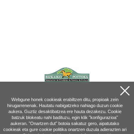
Webgune honek cookieak erabiltzen ditu, propioak zein
hirugarrenenak. Hautatu nabigatzeko nahiago duzun cookie
aukera. Guztiz desaktibatzea ere hauta dezakezu. Cookie
batzuk blokeatu nahi badituzu, egin klik "konfigurazioa"
aukeran. "Onartzen dut" botoia sakatuz gero, aipatutako
cookieak eta gure cookie politika onartzen duzula adierazten ari