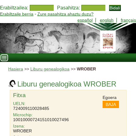
Erabiltzailea:
Pasahitza:
-
Erabiltzaile berria
Zure pasahitza ahaztu duzu?
|
|
español
english
français
Hasiera
>>
Liburu genealogikoa
>>
WROBER
Liburu genealogikoa WROBER
Fitxa
Egoera
UELN:
BAJA
724009110028485
Microchip:
10010000724151010027496
Izena:
WROBER