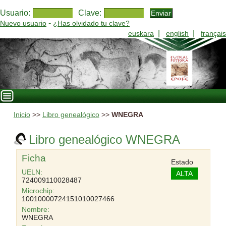
Usuario:
Clave:
-
Nuevo usuario
¿Has olvidado tu clave?
|
|
euskara
english
français
Inicio
>>
Libro genealógico
>>
WNEGRA
Libro genealógico WNEGRA
Ficha
Estado
UELN:
ALTA
724009110028487
Microchip:
10010000724151010027466
Nombre:
WNEGRA