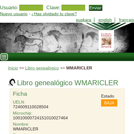
Usuario:
Clave:
-
Nuevo usuario
¿Has olvidado tu clave?
|
|
euskara
english
français
Inicio
>>
Libro genealógico
>>
WMARICLER
Libro genealógico WMARICLER
Ficha
Estado
UELN:
BAJA
724009110028504
Microchip:
10010000724151010027464
Nombre:
WMARICLER