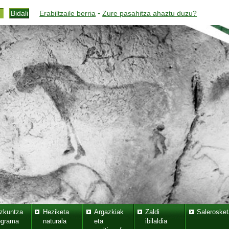
-
Erabiltzaile berria
Zure pasahitza ahaztu duzu?
zkuntza
Heziketa
Argazkiak
Zaldi
Salerosket
ograma
naturala
eta
ibilaldia