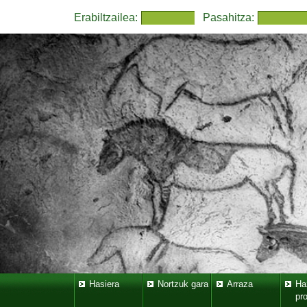
Erabiltzailea:
Pasahitza:
Hasiera
Nortzuk gara
Arraza
Ha
pr