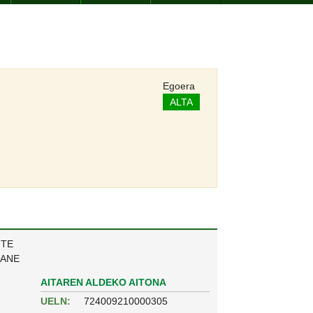
Egoera
ALTA
NTE
KANE
AITAREN ALDEKO AITONA
UELN:
724009210000305