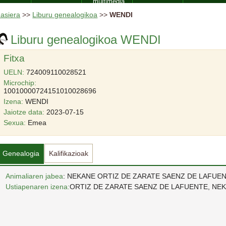
multimedia
asiera
>>
Liburu genealogikoa
>>
WENDI
Liburu genealogikoa WENDI
Fitxa
UELN:
724009110028521
Microchip:
10010000724151010028696
Izena:
WENDI
Jaiotze data:
2023-07-15
Sexua:
Emea
Genealogia
Kalifikazioak
Animaliaren jabea
: NEKANE ORTIZ DE ZARATE SAENZ DE LAFUE
Ustiapenaren izena:
ORTIZ DE ZARATE SAENZ DE LAFUENTE, NE