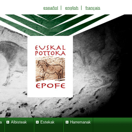
|
|
español
english
français
a
Albisteak
Estekak
Harremanak