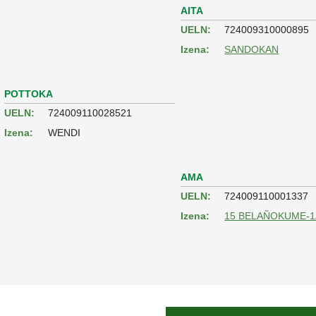
AITA
UELN:
724009310000895
Izena:
SANDOKAN
POTTOKA
UELN:
724009110028521
Izena:
WENDI
AMA
UELN:
724009110001337
Izena:
15 BELAÑOKUME-