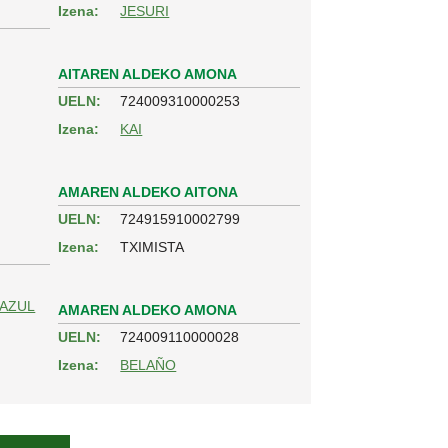
Izena:
JESURI
AITAREN ALDEKO AMONA
UELN:
724009310000253
Izena:
KAI
AMAREN ALDEKO AITONA
UELN:
724915910002799
Izena:
TXIMISTA
1AZUL
AMAREN ALDEKO AMONA
UELN:
724009110000028
Izena:
BELAÑO