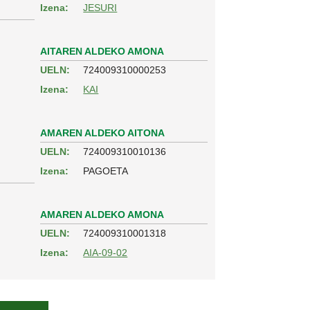
Izena:
JESURI
AITAREN ALDEKO AMONA
UELN:
724009310000253
Izena:
KAI
AMAREN ALDEKO AITONA
UELN:
724009310010136
Izena:
PAGOETA
AMAREN ALDEKO AMONA
UELN:
724009310001318
Izena:
AIA-09-02