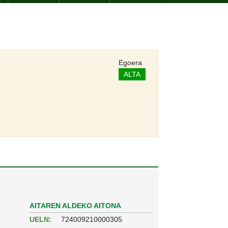
Egoera
ALTA
AITAREN ALDEKO AITONA
UELN:
724009210000305