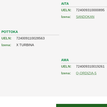
AITA
UELN:
724009310000895
Izena:
SANDOKAN
POTTOKA
UELN:
724009110028563
Izena:
X TURBINA
AMA
UELN:
724009310019261
Izena:
Q-ORDIZIA-5