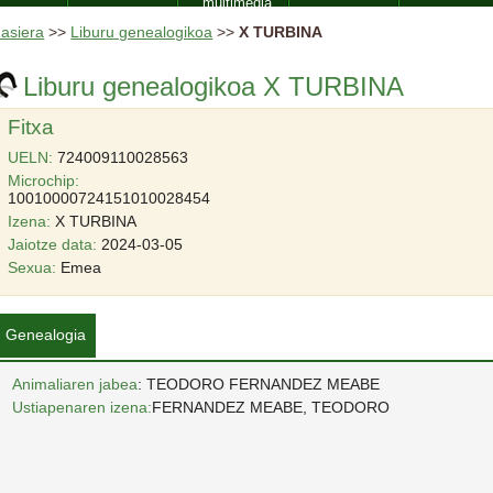
multimedia
asiera
>>
Liburu genealogikoa
>>
X TURBINA
Liburu genealogikoa X TURBINA
Fitxa
UELN:
724009110028563
Microchip:
10010000724151010028454
Izena:
X TURBINA
Jaiotze data:
2024-03-05
Sexua:
Emea
Genealogia
Animaliaren jabea
: TEODORO FERNANDEZ MEABE
Ustiapenaren izena:
FERNANDEZ MEABE, TEODORO