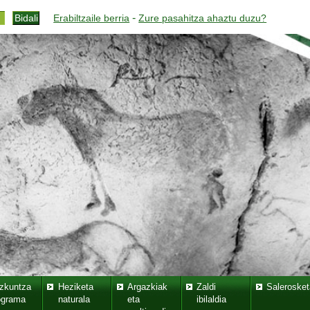
-
Erabiltzaile berria
Zure pasahitza ahaztu duzu?
zkuntza
Heziketa
Argazkiak
Zaldi
Salerosket
ograma
naturala
eta
ibilaldia