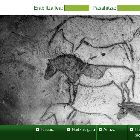
Erabiltzailea:
Pasahitza:
Hasiera
Nortzuk gara
Arraza
Ha
pr