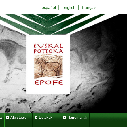
|
|
español
english
français
a
Albisteak
Estekak
Harremanak