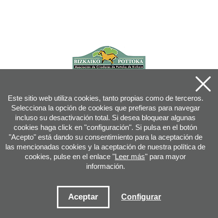
Este sitio web utiliza cookies, tanto propias como de terceros.
Selecciona la opción de cookies que prefieras para navegar
incluso su desactivación total. Si desea bloquear algunas
cookies haga click en "configuración". Si pulsa en el botón
"Acepto" está dando su consentimiento para la aceptación de
las mencionadas cookies y la aceptación de nuestra política de
cookies, pulse en el enlace "
Leer más
" para mayor
información.
Joan XXIII, 16B - 20730 AZPEITIA(GIPUZKOA) - Tfn: 943 08 38 88 -
info
@
pottoka.info
Condiciones de uso
-
Política de privacidad
-
Política de cookies
Aceptar
Configurar
Mapa web
-
Contacto
-
Acceso aplicación