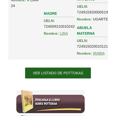
Nombre:
X LIRA
24
UELN:
724915920000519
MADRE
Nombre:
UGARTE
UELN:
724009210010242
ABUELA
MATERNA
Nombre:
LIRA
UELN:
724915020010121
Nombre:
IRABIA
VER LISTADO DE POTTOKAS