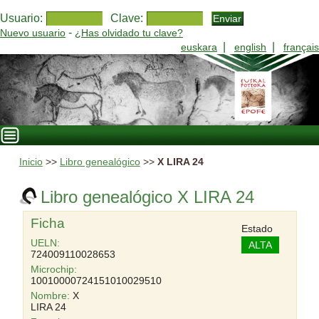
Usuario:
Clave:
-
Nuevo usuario
¿Has olvidado tu clave?
|
|
euskara
english
français
Inicio
>>
Libro genealógico
>>
X LIRA 24
Libro genealógico X LIRA 24
Ficha
Estado
UELN:
ALTA
724009110028653
Microchip:
10010000724151010029510
Nombre:
X
LIRA 24