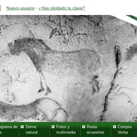
-
Nuevo usuario
¿Has olvidado tu clave?
ograma de
Doma
Fotos y
Rutas
Compra
a
natural
multimedia
ecuestres
Venta