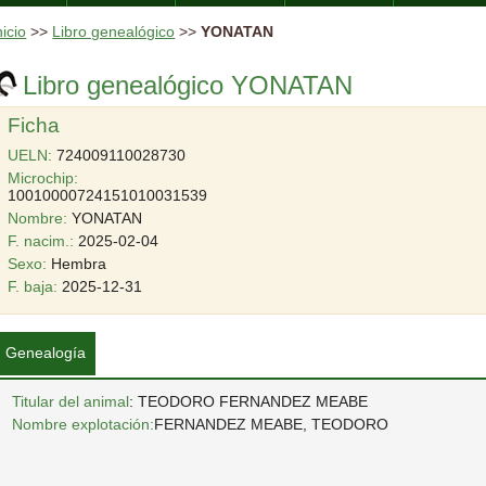
nicio
>>
Libro genealógico
>>
YONATAN
Libro genealógico YONATAN
Ficha
UELN:
724009110028730
Microchip:
10010000724151010031539
Nombre:
YONATAN
F. nacim.:
2025-02-04
Sexo:
Hembra
F. baja:
2025-12-31
Genealogía
Titular del animal
: TEODORO FERNANDEZ MEABE
Nombre explotación:
FERNANDEZ MEABE, TEODORO