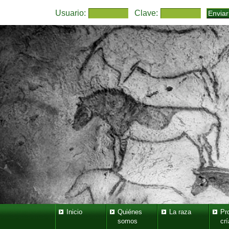
Usuario:
Clave:
Inicio
Quiénes
La raza
Pr
somos
crí