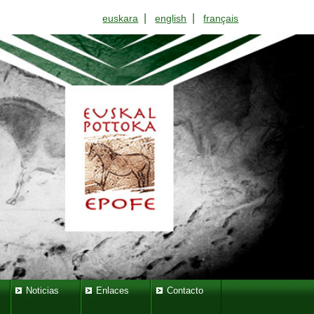
|
|
euskara
english
français
Noticias
Enlaces
Contacto