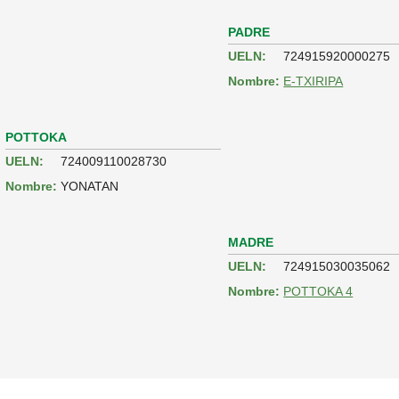
PADRE
UELN:
724915920000275
Nombre:
E-TXIRIPA
POTTOKA
UELN:
724009110028730
Nombre:
YONATAN
MADRE
UELN:
724915030035062
Nombre:
POTTOKA 4