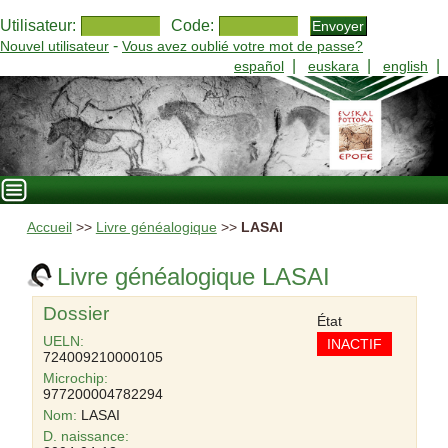
Utilisateur:
Code:
-
Nouvel utilisateur
Vous avez oublié votre mot de passe?
|
|
|
español
euskara
english
Accueil
>>
Livre généalogique
>>
LASAI
Livre généalogique LASAI
Dossier
État
UELN:
INACTIF
724009210000105
Microchip:
977200004782294
Nom:
LASAI
D. naissance: