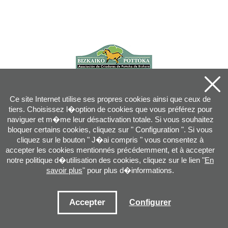
Ce site Internet utilise ses propres cookies ainsi que ceux de
tiers. Choisissez l�option de cookies que vous préférez pour
naviguer et m�me leur désactivation totale. Si vous souhaitez
bloquer certains cookies, cliquez sur " Configuration ". Si vous
cliquez sur le bouton " J�ai compris " vous consentez à
accepter les cookies mentionnés précédemment, et à accepter
notre politique d�utilisation des cookies, cliquez sur le lien "
En
savoir plus
" pour plus d�informations.
Joan XXIII, 16B - 20730 AZPEITIA(GIPUZKOA) - Tel.: 943 08 38 88 -
info
@
pottoka.info
Conditions d'Utilisation
-
Politique de Privacité
-
Politique des Cookies
Accepter
Configurer
Plan du site
-
Contact
-
Accès application