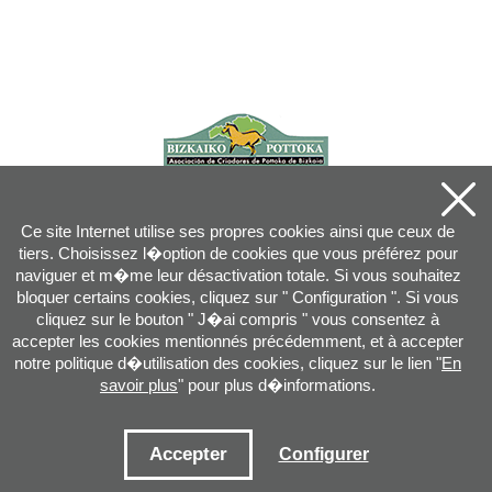
Ce site Internet utilise ses propres cookies ainsi que ceux de
tiers. Choisissez l�option de cookies que vous préférez pour
naviguer et m�me leur désactivation totale. Si vous souhaitez
bloquer certains cookies, cliquez sur " Configuration ". Si vous
cliquez sur le bouton " J�ai compris " vous consentez à
accepter les cookies mentionnés précédemment, et à accepter
notre politique d�utilisation des cookies, cliquez sur le lien "
En
savoir plus
" pour plus d�informations.
Joan XXIII, 16B - 20730 AZPEITIA(GIPUZKOA) - Tel.: 943 08 38 88 -
info
@
pottoka.info
Conditions d'Utilisation
-
Politique de Privacité
-
Politique des Cookies
Accepter
Configurer
Plan du site
-
Contact
-
Accès application