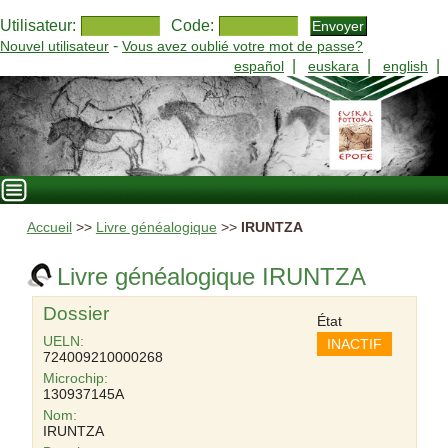
Utilisateur:
Code:
-
Nouvel utilisateur
Vous avez oublié votre mot de passe?
|
|
|
español
euskara
english
Accueil
>>
Livre généalogique
>>
IRUNTZA
Livre généalogique IRUNTZA
Dossier
État
UELN:
INACTIF
724009210000268
Microchip:
130937145A
Nom:
IRUNTZA