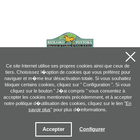
Ce site Internet utilise ses propres cookies ainsi que ceux de
tiers. Choisissez l�option de cookies que vous préférez pour
naviguer et m�me leur désactivation totale. Si vous souhaitez
bloquer certains cookies, cliquez sur " Configuration ". Si vous
cliquez sur le bouton " J�ai compris " vous consentez à
accepter les cookies mentionnés précédemment, et à accepter
notre politique d�utilisation des cookies, cliquez sur le lien "
En
savoir plus
" pour plus d�informations.
Joan XXIII, 16B - 20730 AZPEITIA(GIPUZKOA) - Tel.: 943 08 38 88 -
info
@
pottoka.info
Conditions d'Utilisation
-
Politique de Privacité
-
Politique des Cookies
Accepter
Configurer
Plan du site
-
Contact
-
Accès application