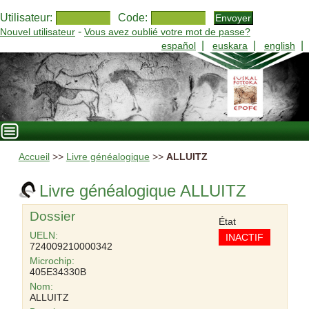
Utilisateur:
Code:
-
Nouvel utilisateur
Vous avez oublié votre mot de passe?
|
|
|
español
euskara
english
Accueil
>>
Livre généalogique
>>
ALLUITZ
Livre généalogique ALLUITZ
Dossier
État
UELN:
INACTIF
724009210000342
Microchip:
405E34330B
Nom:
ALLUITZ