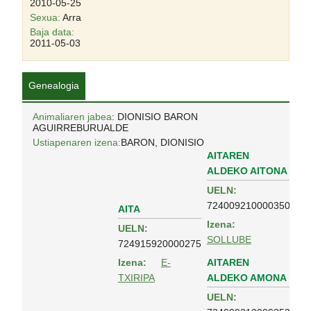
2010-05-25
Sexua:
Arra
Baja data:
2011-05-03
Genealogia
Animaliaren jabea
: DIONISIO BARON
AGUIRREBURUALDE
Ustiapenaren izena:
BARON, DIONISIO
AITAREN
ALDEKO AITONA
UELN:
724009210000350
AITA
Izena:
UELN:
SOLLUBE
724915920000275
AITAREN
Izena:
E-
ALDEKO AMONA
TXIRIPA
UELN: