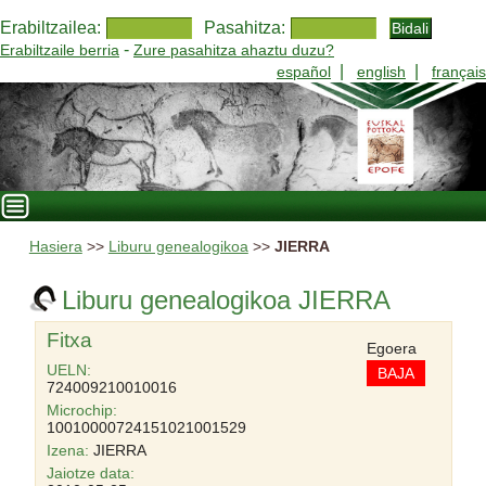
Erabiltzailea:
Pasahitza:
-
Erabiltzaile berria
Zure pasahitza ahaztu duzu?
|
|
español
english
français
Hasiera
>>
Liburu genealogikoa
>>
JIERRA
Liburu genealogikoa JIERRA
Fitxa
Egoera
UELN:
BAJA
724009210010016
Microchip:
10010000724151021001529
Izena:
JIERRA
Jaiotze data: