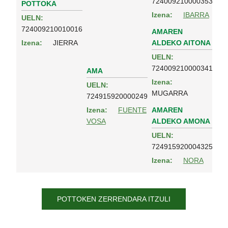
724009210000353
POTTOKA
Izena:
IBARRA
UELN:
724009210010016
AMAREN
ALDEKO AITONA
Izena:
JIERRA
UELN:
724009210000341
AMA
Izena:
UELN:
MUGARRA
724915920000249
AMAREN
Izena:
FUENTE
ALDEKO AMONA
VOSA
UELN:
724915920004325
Izena:
NORA
POTTOKEN ZERRENDARA ITZULI