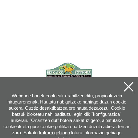
Webgune honek cookieak erabiltzen ditu, propioak zein
hirugarrenenak. Hautatu nabigatzeko nahiago duzun cookie
aukera. Guztiz desaktibatzea ere hauta dezakezu. Cookie
batzuk blokeatu nahi badituzu, egin klik "konfigurazioa"
aukeran. "Onartzen dut" botoia sakatuz gero, aipatutako
cookieak eta gure cookie politika onartzen duzula adierazten ari
zara. Sakatu
Irakurri gehiago
lotura informazio gehiago