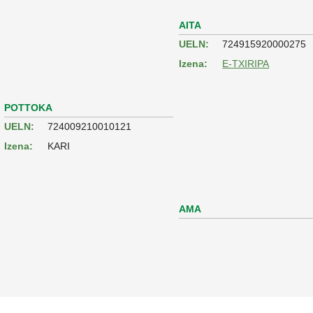
AITA
UELN:
724915920000275
Izena:
E-TXIRIPA
POTTOKA
UELN:
724009210010121
Izena:
KARI
AMA