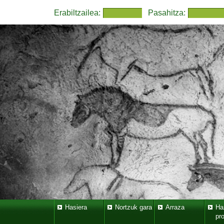
Erabiltzailea:
Pasahitza:
Hasiera
Nortzuk gara
Arraza
Ha
pr