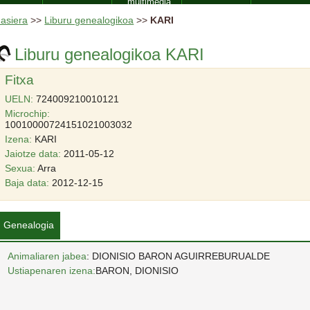
multimedia
asiera
>>
Liburu genealogikoa
>>
KARI
Liburu genealogikoa KARI
Fitxa
UELN:
724009210010121
Microchip:
10010000724151021003032
Izena:
KARI
Jaiotze data:
2011-05-12
Sexua:
Arra
Baja data:
2012-12-15
Genealogia
Animaliaren jabea
: DIONISIO BARON AGUIRREBURUALDE
Ustiapenaren izena:
BARON, DIONISIO