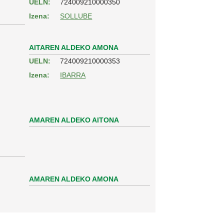
UELN:
724009210000350
Izena:
SOLLUBE
AITAREN ALDEKO AMONA
UELN:
724009210000353
Izena:
IBARRA
AMAREN ALDEKO AITONA
AMAREN ALDEKO AMONA