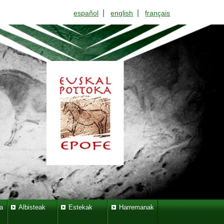
|
|
español
english
français
a
Albisteak
Estekak
Harremanak