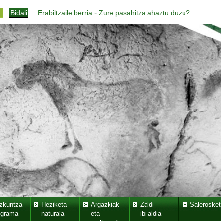
-
Erabiltzaile berria
Zure pasahitza ahaztu duzu?
zkuntza
Heziketa
Argazkiak
Zaldi
Salerosket
ograma
naturala
eta
ibilaldia