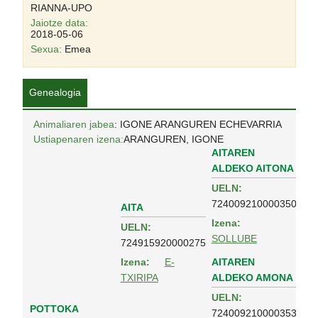
RIANNA-UPO
Jaiotze data:
2018-05-06
Sexua:
Emea
Genealogia
Animaliaren jabea
: IGONE ARANGUREN ECHEVARRIA
Ustiapenaren izena:
ARANGUREN, IGONE
AITAREN
ALDEKO AITONA
UELN:
724009210000350
AITA
Izena:
UELN:
SOLLUBE
724915920000275
AITAREN
Izena:
E-
ALDEKO AMONA
TXIRIPA
UELN:
POTTOKA
724009210000353