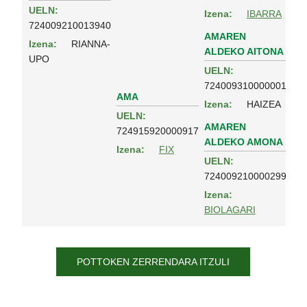
UELN:
Izena:
IBARRA
724009210013940
AMAREN
Izena:
RIANNA-
ALDEKO AITONA
UPO
UELN:
724009310000001
AMA
Izena:
HAIZEA
UELN:
AMAREN
724915920000917
ALDEKO AMONA
Izena:
FIX
UELN:
724009210000299
Izena:
BIOLAGARI
POTTOKEN ZERRENDARA ITZULI