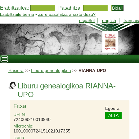
Erabiltzailea:
Pasahitza:
-
Erabiltzaile berria
Zure pasahitza ahaztu duzu?
|
|
español
english
français
Hasiera
>>
Liburu genealogikoa
>>
RIANNA-UPO
Liburu genealogikoa RIANNA-
UPO
Fitxa
Egoera
UELN:
ALTA
724009210013940
Microchip:
10010000724151021017355
Izena: