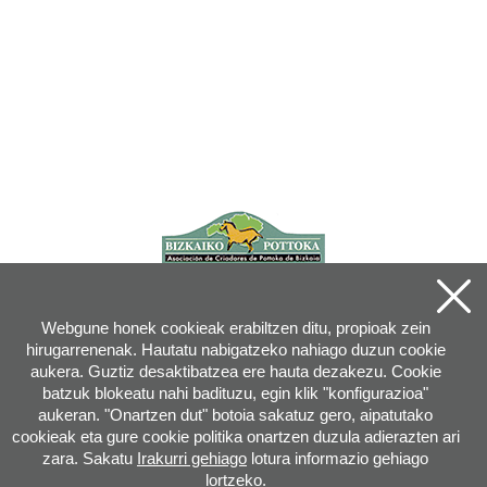
Webgune honek cookieak erabiltzen ditu, propioak zein
hirugarrenenak. Hautatu nabigatzeko nahiago duzun cookie
aukera. Guztiz desaktibatzea ere hauta dezakezu. Cookie
batzuk blokeatu nahi badituzu, egin klik "konfigurazioa"
aukeran. "Onartzen dut" botoia sakatuz gero, aipatutako
cookieak eta gure cookie politika onartzen duzula adierazten ari
zara. Sakatu
Irakurri gehiago
lotura informazio gehiago
lortzeko.