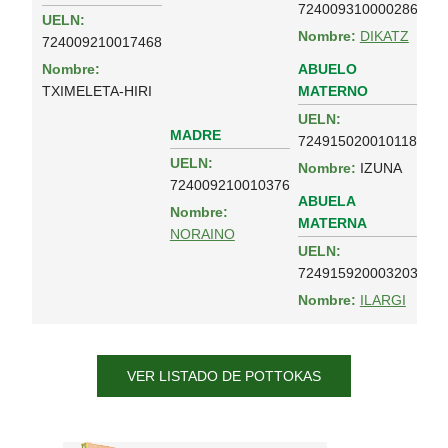
724009310000286
UELN:
Nombre:
DIKATZ
724009210017468
ABUELO
Nombre:
MATERNO
TXIMELETA-HIRI
UELN:
MADRE
724915020010118
UELN:
Nombre:
IZUNA
724009210010376
ABUELA
Nombre:
MATERNA
NORAINO
UELN:
724915920003203
Nombre:
ILARGI
VER LISTADO DE POTTOKAS