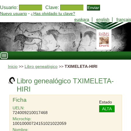
Usuario:
Clave:
-
Nuevo usuario
¿Has olvidado tu clave?
|
|
euskara
english
français
Inicio
>>
Libro genealógico
>>
TXIMELETA-HIRI
Libro genealógico TXIMELETA-
HIRI
Ficha
Estado
UELN:
ALTA
724009210017468
Microchip:
10010000724151021022059
Nombre: