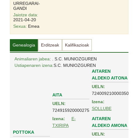
URREGARAI-
GANDI
Jaiotze data:
2021-04-20
Sexua:
Emea
Genealogia
Erditzeak
Kalifikazioak
Animaliaren jabea
: . S.C. MUNIOZGUREN
Ustiapenaren izena:
S.C. MUNIOZGUREN
AITAREN
ALDEKO AITONA
UELN:
724009210000350
AITA
Izena:
UELN:
SOLLUBE
724915920000275
AITAREN
Izena:
E-
ALDEKO AMONA
TXIRIPA
POTTOKA
UELN: