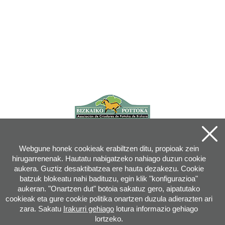
Webgune honek cookieak erabiltzen ditu, propioak zein
hirugarrenenak. Hautatu nabigatzeko nahiago duzun cookie
aukera. Guztiz desaktibatzea ere hauta dezakezu. Cookie
batzuk blokeatu nahi badituzu, egin klik "konfigurazioa"
aukeran. "Onartzen dut" botoia sakatuz gero, aipatutako
cookieak eta gure cookie politika onartzen duzula adierazten ari
zara. Sakatu
Irakurri gehiago
lotura informazio gehiago
lortzeko.