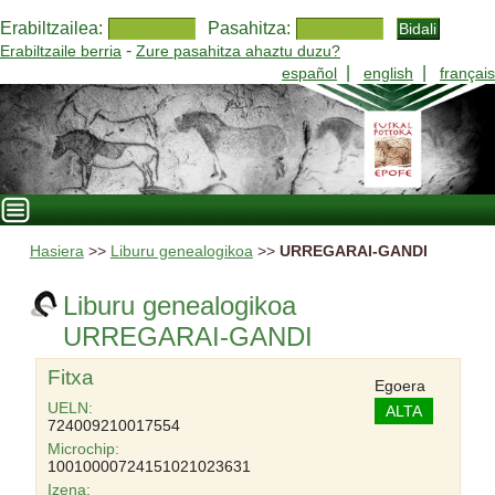
Erabiltzailea:
Pasahitza:
-
Erabiltzaile berria
Zure pasahitza ahaztu duzu?
|
|
español
english
français
Hasiera
>>
Liburu genealogikoa
>>
URREGARAI-GANDI
Liburu genealogikoa
URREGARAI-GANDI
Fitxa
Egoera
UELN:
ALTA
724009210017554
Microchip:
10010000724151021023631
Izena: