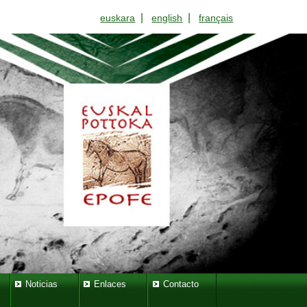
|
|
euskara
english
français
Noticias
Enlaces
Contacto