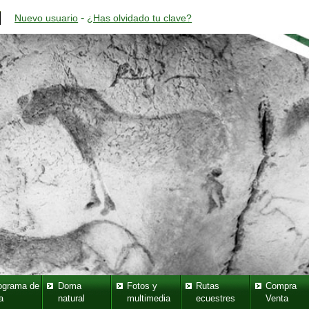
-
Nuevo usuario
¿Has olvidado tu clave?
ograma de
Doma
Fotos y
Rutas
Compra
a
natural
multimedia
ecuestres
Venta