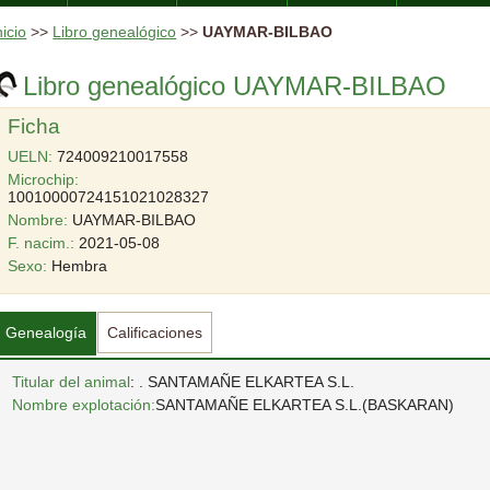
nicio
>>
Libro genealógico
>>
UAYMAR-BILBAO
Libro genealógico UAYMAR-BILBAO
Ficha
UELN:
724009210017558
Microchip:
10010000724151021028327
Nombre:
UAYMAR-BILBAO
F. nacim.:
2021-05-08
Sexo:
Hembra
Genealogía
Calificaciones
Titular del animal
: . SANTAMAÑE ELKARTEA S.L.
Nombre explotación:
SANTAMAÑE ELKARTEA S.L.(BASKARAN)