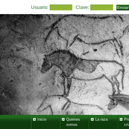
Usuario:
Clave:
Inicio
Quiénes
La raza
Pr
somos
crí