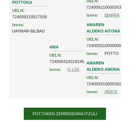
UELN:
POTTOKA
724009210000353
UELN:
Izena:
IBARRA
724009210017558
AMAREN
Izena:
ALDEKO AITONA
UAYMAR-BILBAO
UELN:
724009310000006
AMA
Izena:
POTTO
UELN:
724009310019195
AMAREN
ALDEKO AMONA
Izena:
O-LISI
UELN:
724009310000302
Izena:
AÑATE
POTTOKEN ZERRENDARA ITZULI