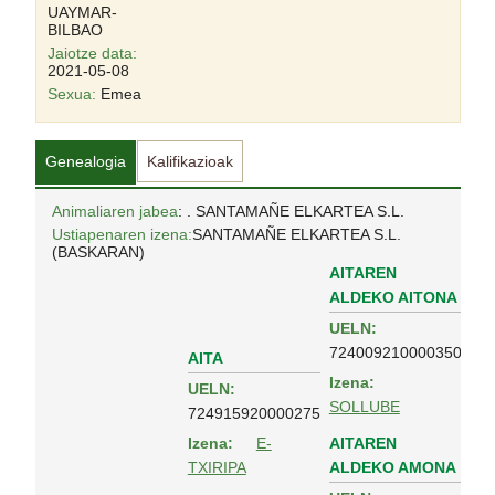
UAYMAR-
BILBAO
Jaiotze data:
2021-05-08
Sexua:
Emea
Genealogia
Kalifikazioak
Animaliaren jabea
: . SANTAMAÑE ELKARTEA S.L.
Ustiapenaren izena:
SANTAMAÑE ELKARTEA S.L.
(BASKARAN)
AITAREN
ALDEKO AITONA
UELN:
724009210000350
AITA
Izena:
UELN:
SOLLUBE
724915920000275
AITAREN
Izena:
E-
ALDEKO AMONA
TXIRIPA