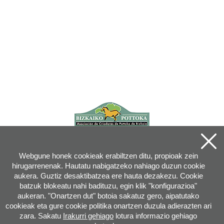
Webgune honek cookieak erabiltzen ditu, propioak zein
hirugarrenenak. Hautatu nabigatzeko nahiago duzun cookie
aukera. Guztiz desaktibatzea ere hauta dezakezu. Cookie
batzuk blokeatu nahi badituzu, egin klik "konfigurazioa"
aukeran. "Onartzen dut" botoia sakatuz gero, aipatutako
cookieak eta gure cookie politika onartzen duzula adierazten ari
zara. Sakatu
Irakurri gehiago
lotura informazio gehiago