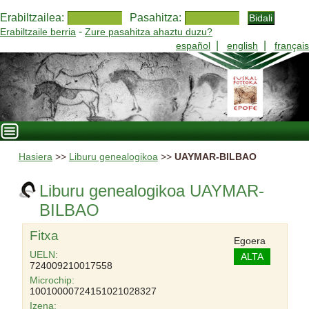
Erabiltzailea:
Pasahitza:
-
Erabiltzaile berria
Zure pasahitza ahaztu duzu?
|
|
español
english
français
Hasiera
>>
Liburu genealogikoa
>>
UAYMAR-BILBAO
Liburu genealogikoa UAYMAR-
BILBAO
Fitxa
Egoera
UELN:
ALTA
724009210017558
Microchip:
10010000724151021028327
Izena: