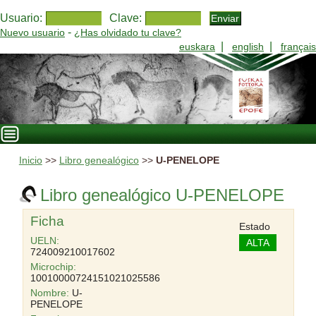
Usuario:
Clave:
-
Nuevo usuario
¿Has olvidado tu clave?
|
|
euskara
english
français
Inicio
>>
Libro genealógico
>>
U-PENELOPE
Libro genealógico U-PENELOPE
Ficha
Estado
UELN:
ALTA
724009210017602
Microchip:
10010000724151021025586
Nombre:
U-
PENELOPE