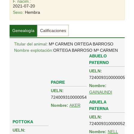
F. nacim.:
2021-07-20
Sexo:
Hembra
Genealogía
Calificaciones
Titular del animal
: Mª CARMEN ORTEGA BARROSO
Nombre explotación:
ORTEGA BARROSO Mª CARMEN
ABUELO
PATERNO
UELN:
724009310000005
PADRE
Nombre:
UELN:
GAINAUNDI
724009310000054
ABUELA
Nombre:
AKER
PATERNA
UELN:
POTTOKA
724009310000052
UELN:
Nombre:
NELL