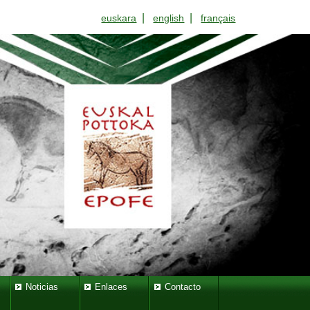
|
|
euskara
english
français
Noticias
Enlaces
Contacto