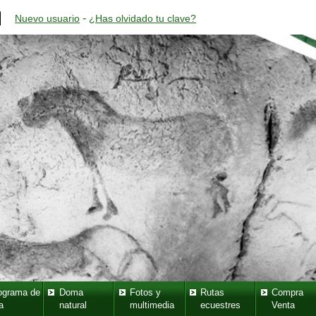
-
Nuevo usuario
¿Has olvidado tu clave?
ograma de
Doma
Fotos y
Rutas
Compra
a
natural
multimedia
ecuestres
Venta