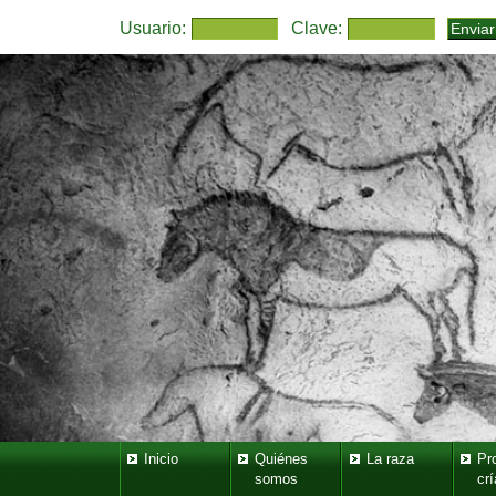
Usuario:
Clave:
Inicio
Quiénes
La raza
Pr
somos
crí