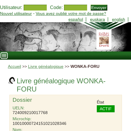
Utilisateur:
Code:
-
Nouvel utilisateur
Vous avez oublié votre mot de passe?
|
|
|
español
euskara
english
Accueil
>>
Livre généalogique
>>
WONKA-FORU
Livre généalogique WONKA-
FORU
Dossier
État
UELN:
ACTIF
724009210017768
Microchip:
10010000724151021028346
Nom: