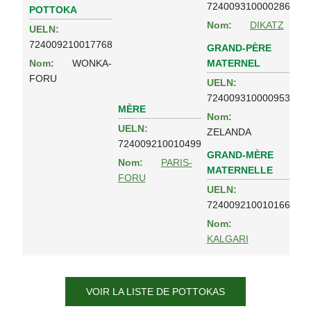
724009310000286
POTTOKA
Nom:
DIKATZ
UELN:
724009210017768
GRAND-PÈRE
MATERNEL
Nom:
WONKA-
FORU
UELN:
724009310000953
MÈRE
Nom:
UELN:
ZELANDA
724009210010499
GRAND-MÈRE
Nom:
PARIS-
MATERNELLE
FORU
UELN:
724009210010166
Nom:
KALGARI
VOIR LA LISTE DE POTTOKAS