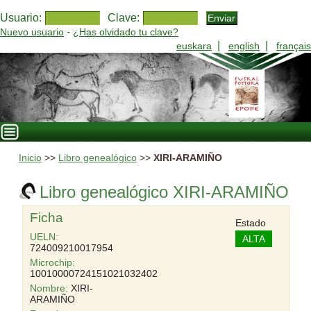
Usuario:
Clave:
-
Nuevo usuario
¿Has olvidado tu clave?
|
|
euskara
english
français
Inicio
>>
Libro genealógico
>>
XIRI-ARAMIÑO
Libro genealógico XIRI-ARAMIÑO
Ficha
Estado
UELN:
ALTA
724009210017954
Microchip:
10010000724151021032402
Nombre:
XIRI-
ARAMIÑO