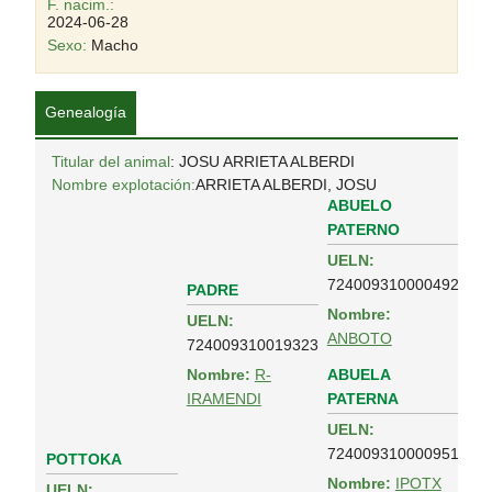
F. nacim.:
2024-06-28
Sexo:
Macho
Genealogía
Titular del animal
: JOSU ARRIETA ALBERDI
Nombre explotación:
ARRIETA ALBERDI, JOSU
ABUELO
PATERNO
UELN:
724009310000492
PADRE
Nombre:
UELN:
ANBOTO
724009310019323
ABUELA
Nombre:
R-
PATERNA
IRAMENDI
UELN:
724009310000951
POTTOKA
Nombre:
IPOTX
UELN: