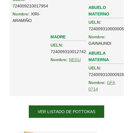
724009210017954
ABUELO
MATERNO
Nombre:
XIRI-
ARAMIÑO
UELN:
724009310000005
MADRE
Nombre:
GAINAUNDI
UELN:
724009310012742
ABUELA
MATERNA
Nombre:
NEGU
UELN:
724009310000926
Nombre:
GFA
0714
VER LISTADO DE POTTOKAS