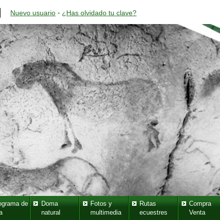
-
Nuevo usuario
¿Has olvidado tu clave?
ograma de
Doma
Fotos y
Rutas
Compra
a
natural
multimedia
ecuestres
Venta