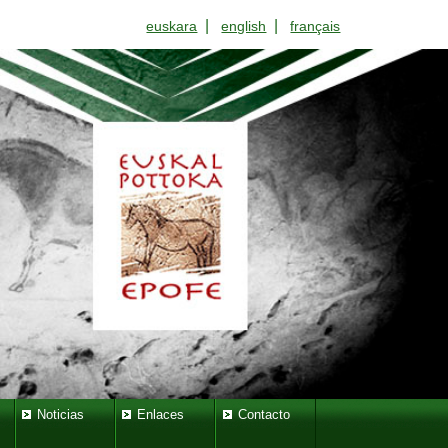
|
|
euskara
english
français
Noticias
Enlaces
Contacto