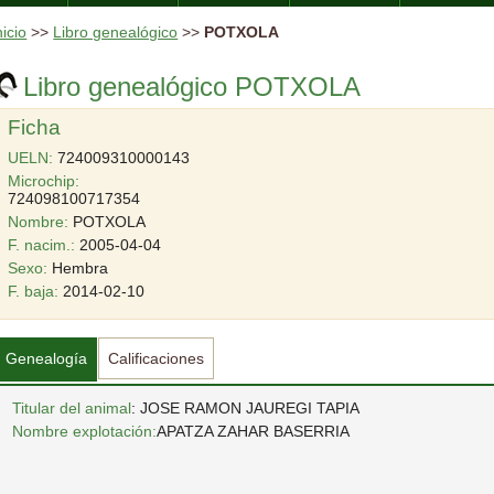
nicio
>>
Libro genealógico
>>
POTXOLA
Libro genealógico POTXOLA
Ficha
UELN:
724009310000143
Microchip:
724098100717354
Nombre:
POTXOLA
F. nacim.:
2005-04-04
Sexo:
Hembra
F. baja:
2014-02-10
Genealogía
Calificaciones
Titular del animal
: JOSE RAMON JAUREGI TAPIA
Nombre explotación:
APATZA ZAHAR BASERRIA