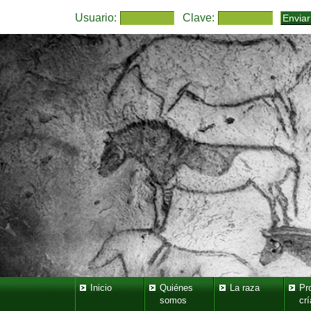
Usuario:
Clave:
Inicio
Quiénes
La raza
Pr
somos
crí