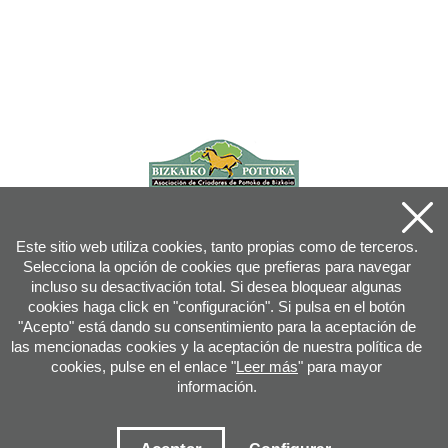
Este sitio web utiliza cookies, tanto propias como de terceros.
Selecciona la opción de cookies que prefieras para navegar
incluso su desactivación total. Si desea bloquear algunas
cookies haga click en "configuración". Si pulsa en el botón
"Acepto" está dando su consentimiento para la aceptación de
las mencionadas cookies y la aceptación de nuestra política de
cookies, pulse en el enlace "
Leer más
" para mayor
información.
Joan XXIII, 16B - 20730 AZPEITIA(GIPUZKOA) - Tfn: 943 08 38 88 -
info
@
pottoka.info
Condiciones de uso
-
Política de privacidad
-
Política de cookies