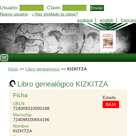
Usuario:
Clave:
-
Nuevo usuario
¿Has olvidado tu clave?
|
|
euskara
english
français
Inicio
>>
Libro genealógico
>>
KIZKITZA
Libro genealógico KIZKITZA
Ficha
Estado
UELN:
BAJA
724009310000188
Microchip:
724098100654196
Nombre:
KIZKITZA