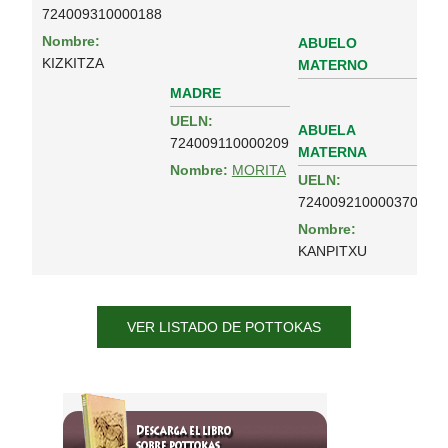
724009310000188
Nombre:
ABUELO
KIZKITZA
MATERNO
MADRE
UELN:
ABUELA
724009110000209
MATERNA
Nombre:
MORITA
UELN:
724009210000370
Nombre:
KANPITXU
VER LISTADO DE POTTOKAS