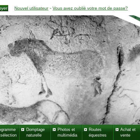
-
Nouvel utilisateur
Vous avez oublié votre mot de passe?
ogramme
Domptage
Photos et
Routes
Achat et
 sélection
naturelle
multimédia
équestres
vente