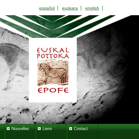
|
|
|
español
euskara
english
Nouvelles
Liens
Contact