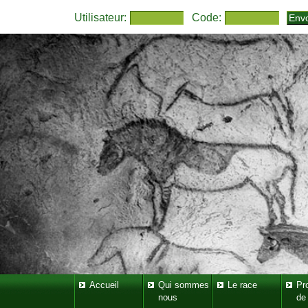
Utilisateur:
Code:
Accueil
Qui sommes
Le race
Pr
nous
de