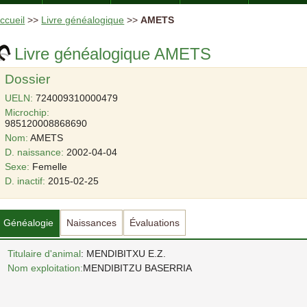
ccueil
>>
Livre généalogique
>>
AMETS
Livre généalogique AMETS
Dossier
UELN:
724009310000479
Microchip:
985120008868690
Nom:
AMETS
D. naissance:
2002-04-04
Sexe:
Femelle
D. inactif:
2015-02-25
Généalogie
Naissances
Évaluations
Titulaire d'animal
: MENDIBITXU E.Z.
Nom exploitation:
MENDIBITZU BASERRIA