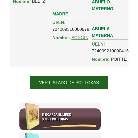
Nombre:
BELTZI
ABUELO
MATERNO
MADRE
UELN:
ABUELA
724009310000578
MATERNA
Nombre:
SORGIN
UELN:
724009210000416
Nombre:
POITTE
VER LISTADO DE POTTOKAS