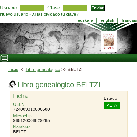
Usuario:
Clave:
-
Nuevo usuario
¿Has olvidado tu clave?
|
|
euskara
english
français
Inicio
>>
Libro genealógico
>>
BELTZI
Libro genealógico BELTZI
Ficha
Estado
UELN:
ALTA
724009310000580
Microchip:
985120008829285
Nombre:
BELTZI