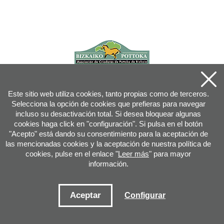
Este sitio web utiliza cookies, tanto propias como de terceros.
Selecciona la opción de cookies que prefieras para navegar
incluso su desactivación total. Si desea bloquear algunas
cookies haga click en "configuración". Si pulsa en el botón
"Acepto" está dando su consentimiento para la aceptación de
las mencionadas cookies y la aceptación de nuestra política de
cookies, pulse en el enlace "
Leer más
" para mayor
información.
Joan XXIII, 16B - 20730 AZPEITIA(GIPUZKOA) - Tfn: 943 08 38 88 -
info
@
pottoka.info
Condiciones de uso
-
Política de privacidad
-
Política de cookies
Aceptar
Configurar
Mapa web
-
Contacto
-
Acceso aplicación