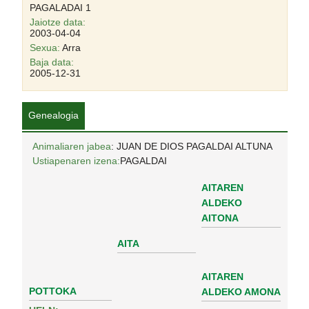
PAGALADAI 1
Jaiotze data:
2003-04-04
Sexua:
Arra
Baja data:
2005-12-31
Genealogia
Animaliaren jabea
: JUAN DE DIOS PAGALDAI ALTUNA
Ustiapenaren izena:
PAGALDAI
AITAREN
ALDEKO
AITONA
AITA
AITAREN
POTTOKA
ALDEKO AMONA