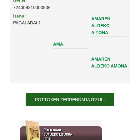
UELN:
724009310000806
Izena:
AMAREN
PAGALADAI 1
ALDEKO
AITONA
AMA
AMAREN
ALDEKO AMONA
POTTOKEN ZERRENDARA ITZULI