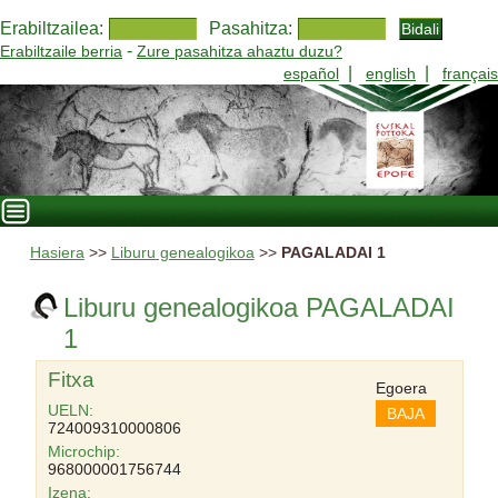
Erabiltzailea:
Pasahitza:
-
Erabiltzaile berria
Zure pasahitza ahaztu duzu?
|
|
español
english
français
Hasiera
>>
Liburu genealogikoa
>>
PAGALADAI 1
Liburu genealogikoa PAGALADAI
1
Fitxa
Egoera
UELN:
BAJA
724009310000806
Microchip:
968000001756744
Izena: