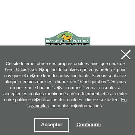
Ce site Internet utilise ses propres cookies ainsi que ceux de
tiers. Choisissez l�option de cookies que vous préférez pour
naviguer et m�me leur désactivation totale. Si vous souhaitez
bloquer certains cookies, cliquez sur " Configuration ". Si vous
cliquez sur le bouton " J�ai compris " vous consentez à
accepter les cookies mentionnés précédemment, et à accepter
notre politique d�utilisation des cookies, cliquez sur le lien "
En
savoir plus
" pour plus d�informations.
Joan XXIII, 16B - 20730 AZPEITIA(GIPUZKOA) - Tel.: 943 08 38 88 -
info
@
pottoka.info
Conditions d'Utilisation
-
Politique de Privacité
-
Politique des Cookies
Accepter
Configurer
Plan du site
-
Contact
-
Accès application