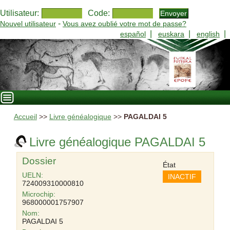
Utilisateur:
Code:
-
Nouvel utilisateur
Vous avez oublié votre mot de passe?
|
|
|
español
euskara
english
Accueil
>>
Livre généalogique
>>
PAGALDAI 5
Livre généalogique PAGALDAI 5
Dossier
État
UELN:
INACTIF
724009310000810
Microchip:
968000001757907
Nom:
PAGALDAI 5