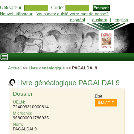
Utilisateur:
Code:
-
Nouvel utilisateur
Vous avez oublié votre mot de passe?
|
|
|
español
euskara
english
Accueil
>>
Livre généalogique
>>
PAGALDAI 9
Livre généalogique PAGALDAI 9
Dossier
État
UELN:
INACTIF
724009310000814
Microchip:
968000001786935
Nom:
PAGALDAI 9