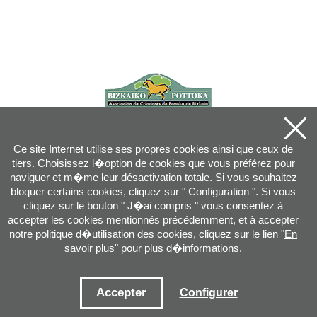
Ce site Internet utilise ses propres cookies ainsi que ceux de
tiers. Choisissez l�option de cookies que vous préférez pour
naviguer et m�me leur désactivation totale. Si vous souhaitez
bloquer certains cookies, cliquez sur " Configuration ". Si vous
cliquez sur le bouton " J�ai compris " vous consentez à
accepter les cookies mentionnés précédemment, et à accepter
notre politique d�utilisation des cookies, cliquez sur le lien "
En
savoir plus
" pour plus d�informations.
Joan XXIII, 16B - 20730 AZPEITIA(GIPUZKOA) - Tel.: 943 08 38 88 -
info
@
pottoka.info
Conditions d'Utilisation
-
Politique de Privacité
-
Politique des Cookies
Accepter
Configurer
Plan du site
-
Contact
-
Accès application