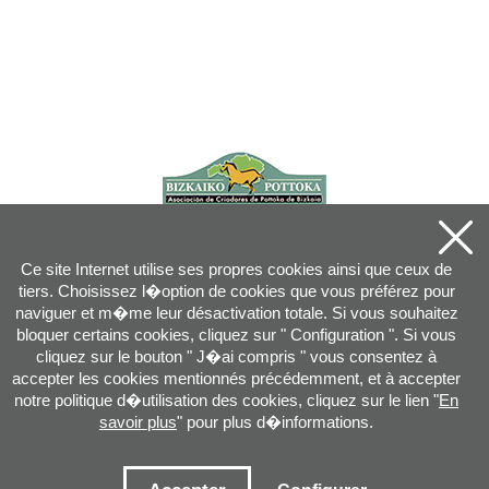
Ce site Internet utilise ses propres cookies ainsi que ceux de
tiers. Choisissez l�option de cookies que vous préférez pour
naviguer et m�me leur désactivation totale. Si vous souhaitez
bloquer certains cookies, cliquez sur " Configuration ". Si vous
cliquez sur le bouton " J�ai compris " vous consentez à
accepter les cookies mentionnés précédemment, et à accepter
notre politique d�utilisation des cookies, cliquez sur le lien "
En
savoir plus
" pour plus d�informations.
Joan XXIII, 16B - 20730 AZPEITIA(GIPUZKOA) - Tel.: 943 08 38 88 -
info
@
pottoka.info
Conditions d'Utilisation
-
Politique de Privacité
-
Politique des Cookies