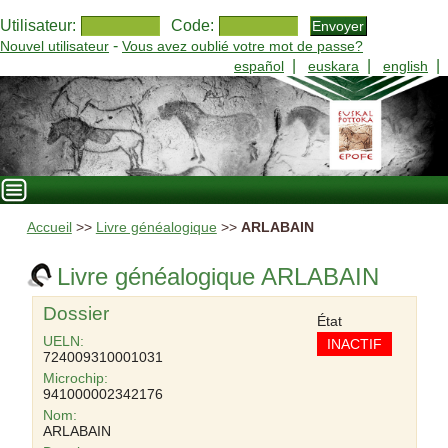
Utilisateur:
Code:
-
Nouvel utilisateur
Vous avez oublié votre mot de passe?
|
|
|
español
euskara
english
Accueil
>>
Livre généalogique
>>
ARLABAIN
Livre généalogique ARLABAIN
Dossier
État
UELN:
INACTIF
724009310001031
Microchip:
941000002342176
Nom:
ARLABAIN