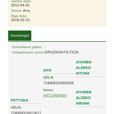
Jaiotze data:
2012-04-01
Sexua:
Arra
Baja data:
2018-02-21
Genealogia
Animaliaren jabea
: . .
Ustiapenaren izena:
GIPUZKOA FICTICIA
AITAREN
ALDEKO
AITA
AITONA
UELN:
724009310000355
Izena:
AITAREN
ARTZAMENDI
ALDEKO
POTTOKA
AMONA
UELN:
724009310012617