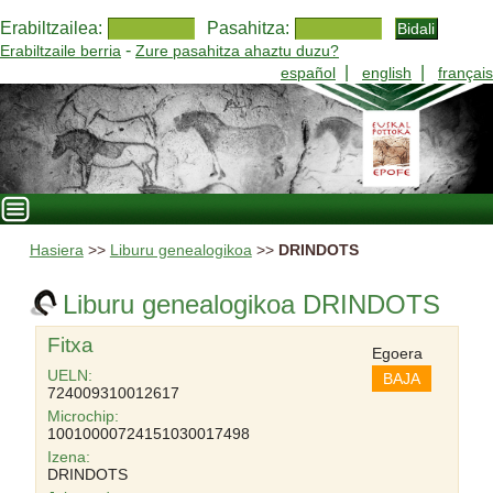
Erabiltzailea:
Pasahitza:
-
Erabiltzaile berria
Zure pasahitza ahaztu duzu?
|
|
español
english
français
Hasiera
>>
Liburu genealogikoa
>>
DRINDOTS
Liburu genealogikoa DRINDOTS
Fitxa
Egoera
UELN:
BAJA
724009310012617
Microchip:
10010000724151030017498
Izena:
DRINDOTS