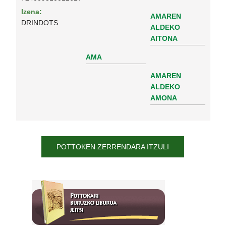
Izena:
AMAREN
DRINDOTS
ALDEKO
AITONA
AMA
AMAREN
ALDEKO
AMONA
POTTOKEN ZERRENDARA ITZULI