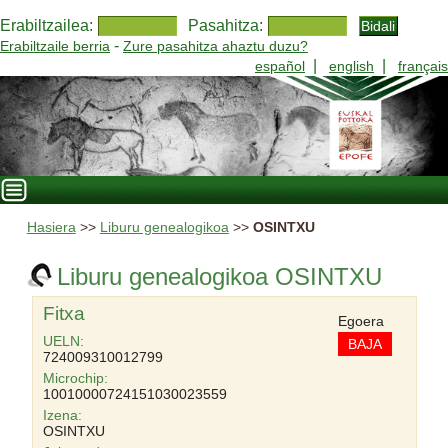
Erabiltzailea:
Pasahitza:
-
Erabiltzaile berria
Zure pasahitza ahaztu duzu?
|
|
español
english
français
Hasiera
>>
Liburu genealogikoa
>>
OSINTXU
Liburu genealogikoa OSINTXU
Fitxa
Egoera
UELN:
BAJA
724009310012799
Microchip:
10010000724151030023559
Izena:
OSINTXU