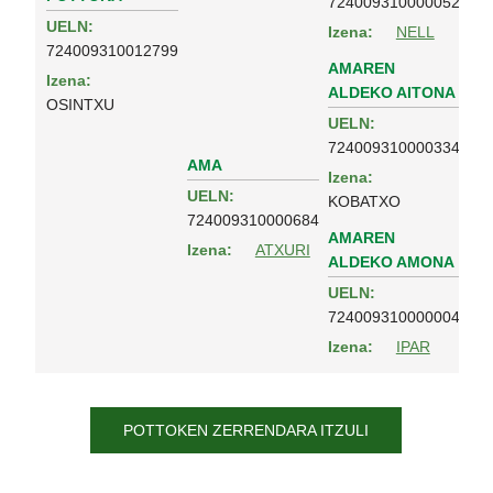
724009310000052
UELN:
Izena:
NELL
724009310012799
AMAREN
Izena:
ALDEKO AITONA
OSINTXU
UELN:
724009310000334
AMA
Izena:
UELN:
KOBATXO
724009310000684
AMAREN
Izena:
ATXURI
ALDEKO AMONA
UELN:
724009310000004
Izena:
IPAR
POTTOKEN ZERRENDARA ITZULI