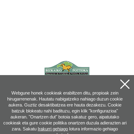
Webgune honek cookieak erabiltzen ditu, propioak zein
hirugarrenenak. Hautatu nabigatzeko nahiago duzun cookie
aukera. Guztiz desaktibatzea ere hauta dezakezu. Cookie
batzuk blokeatu nahi badituzu, egin klik "konfigurazioa"
aukeran. "Onartzen dut" botoia sakatuz gero, aipatutako
cookieak eta gure cookie politika onartzen duzula adierazten ari
zara. Sakatu
Irakurri gehiago
lotura informazio gehiago