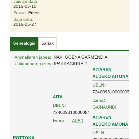
Jaiotze data:
2015-05-10
Sexua:
Emea
Baja data:
2016-05-27
Genealogia
Sariak
Animaliaren jabea
: IÑAKI GOENA GARMENDIA
Ustiapenaren izena:
IPARRAGIRRE 2
AITAREN
ALDEKO AITONA
UELN:
724009310000005
AITA
Izena:
UELN:
GAINAUNDI
724009310000054
AITAREN
Izena:
AKER
ALDEKO AMONA
UELN:
POTTOKA