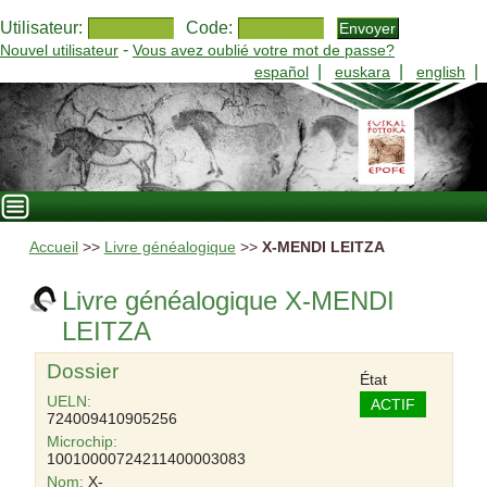
Utilisateur:
Code:
-
Nouvel utilisateur
Vous avez oublié votre mot de passe?
|
|
|
español
euskara
english
Accueil
>>
Livre généalogique
>>
X-MENDI LEITZA
Livre généalogique X-MENDI
LEITZA
Dossier
État
UELN:
ACTIF
724009410905256
Microchip:
10010000724211400003083
Nom:
X-