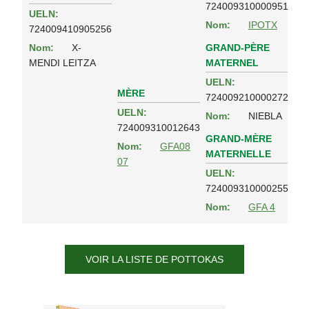
724009310000951
UELN:
Nom:
IPOTX
724009410905256
GRAND-PÈRE
Nom:
X-
MATERNEL
MENDI LEITZA
UELN:
MÈRE
724009210000272
UELN:
Nom:
NIEBLA
724009310012643
GRAND-MÈRE
Nom:
GFA08
MATERNELLE
07
UELN:
724009310000255
Nom:
GFA 4
VOIR LA LISTE DE POTTOKAS