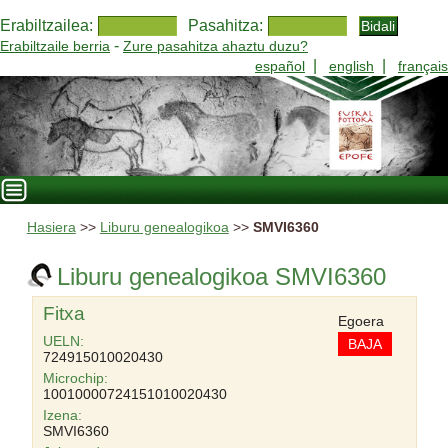
Erabiltzailea:
Pasahitza:
-
Erabiltzaile berria
Zure pasahitza ahaztu duzu?
|
|
español
english
français
Hasiera
>>
Liburu genealogikoa
>>
SMVI6360
Liburu genealogikoa SMVI6360
Fitxa
Egoera
UELN:
BAJA
724915010020430
Microchip:
10010000724151010020430
Izena:
SMVI6360