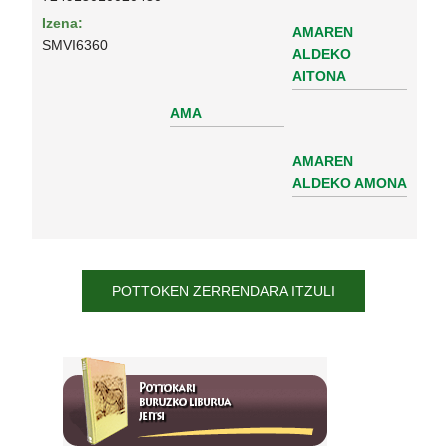
Izena:
AMAREN
SMVI6360
ALDEKO
AITONA
AMA
AMAREN
ALDEKO AMONA
POTTOKEN ZERRENDARA ITZULI