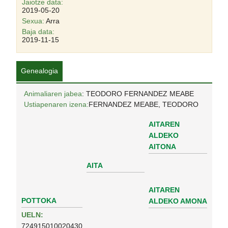
Jaiotze data:
2019-05-20
Sexua:
Arra
Baja data:
2019-11-15
Genealogia
Animaliaren jabea
: TEODORO FERNANDEZ MEABE
Ustiapenaren izena:
FERNANDEZ MEABE, TEODORO
AITAREN
ALDEKO
AITONA
AITA
AITAREN
POTTOKA
ALDEKO AMONA
UELN:
724915010020430