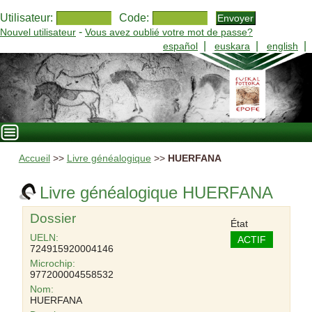
Utilisateur:
Code:
-
Nouvel utilisateur
Vous avez oublié votre mot de passe?
|
|
|
español
euskara
english
Accueil
>>
Livre généalogique
>>
HUERFANA
Livre généalogique HUERFANA
Dossier
État
UELN:
ACTIF
724915920004146
Microchip:
977200004558532
Nom:
HUERFANA