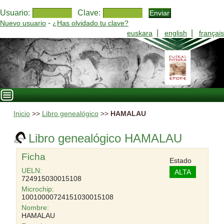
Usuario:
Clave:
-
Nuevo usuario
¿Has olvidado tu clave?
|
|
euskara
english
français
Inicio
>>
Libro genealógico
>>
HAMALAU
Libro genealógico HAMALAU
Ficha
Estado
UELN:
ALTA
724915030015108
Microchip:
10010000724151030015108
Nombre:
HAMALAU