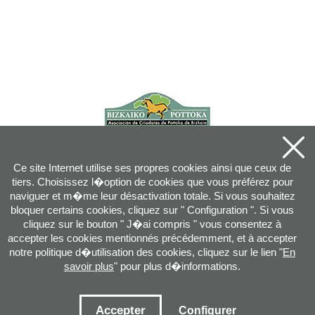
Ce site Internet utilise ses propres cookies ainsi que ceux de
tiers. Choisissez l�option de cookies que vous préférez pour
naviguer et m�me leur désactivation totale. Si vous souhaitez
bloquer certains cookies, cliquez sur " Configuration ". Si vous
cliquez sur le bouton " J�ai compris " vous consentez à
accepter les cookies mentionnés précédemment, et à accepter
notre politique d�utilisation des cookies, cliquez sur le lien "
En
savoir plus
" pour plus d�informations.
Joan XXIII, 16B - 20730 AZPEITIA(GIPUZKOA) - Tel.: 943 08 38 88 -
info
@
pottoka.info
Conditions d'Utilisation
-
Politique de Privacité
-
Politique des Cookies
Accepter
Configurer