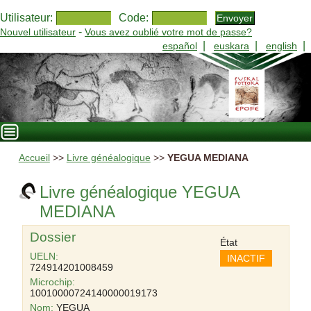
Utilisateur:
Code:
-
Nouvel utilisateur
Vous avez oublié votre mot de passe?
|
|
|
español
euskara
english
Accueil
>>
Livre généalogique
>>
YEGUA MEDIANA
Livre généalogique YEGUA
MEDIANA
Dossier
État
UELN:
INACTIF
724914201008459
Microchip:
10010000724140000019173
Nom:
YEGUA