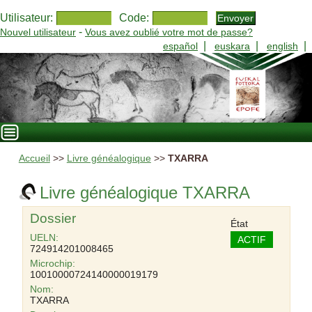
Utilisateur:
Code:
-
Nouvel utilisateur
Vous avez oublié votre mot de passe?
|
|
|
español
euskara
english
Accueil
>>
Livre généalogique
>>
TXARRA
Livre généalogique TXARRA
Dossier
État
UELN:
ACTIF
724914201008465
Microchip:
10010000724140000019179
Nom:
TXARRA