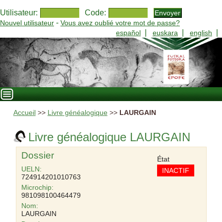
Utilisateur:
Code:
-
Nouvel utilisateur
Vous avez oublié votre mot de passe?
|
|
|
español
euskara
english
Accueil
>>
Livre généalogique
>>
LAURGAIN
Livre généalogique LAURGAIN
Dossier
État
UELN:
INACTIF
724914201010763
Microchip:
981098100464479
Nom:
LAURGAIN