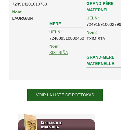
GRAND-PÈRE
724914201010763
MATERNEL
Nom:
UELN:
LAURGAIN
MÈRE
724915910002799
UELN:
Nom:
724009310000450
TXIMISTA
Nom:
XIXTRIÑA
GRAND-MÈRE
MATERNELLE
VOIR LA LISTE DE POTTOKAS