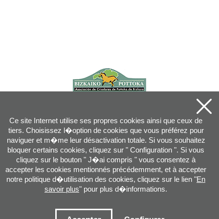
Ce site Internet utilise ses propres cookies ainsi que ceux de
tiers. Choisissez l�option de cookies que vous préférez pour
naviguer et m�me leur désactivation totale. Si vous souhaitez
bloquer certains cookies, cliquez sur " Configuration ". Si vous
cliquez sur le bouton " J�ai compris " vous consentez à
accepter les cookies mentionnés précédemment, et à accepter
notre politique d�utilisation des cookies, cliquez sur le lien "
En
savoir plus
" pour plus d�informations.
Joan XXIII, 16B - 20730 AZPEITIA(GIPUZKOA) - Tel.: 943 08 38 88 -
info
@
pottoka.info
Conditions d'Utilisation
-
Politique de Privacité
-
Politique des Cookies