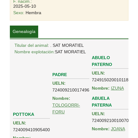
F. nacim.:
2025-05-10
Sexo:
Hembra
Genealogía
Titular del animal
: . SAT MORATIEL
Nombre explotación:
SAT MORATIEL
ABUELO
PATERNO
UELN:
PADRE
724915020010118
UELN:
Nombre:
IZUNA
724009210017496
ABUELA
Nombre:
PATERNA
TOLOGORRI-
FORU
UELN:
POTTOKA
724009210010070
UELN:
Nombre:
JOANA
724009410905400