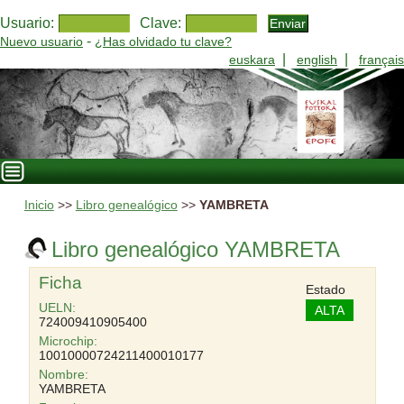
Usuario:
Clave:
-
Nuevo usuario
¿Has olvidado tu clave?
|
|
euskara
english
français
Inicio
>>
Libro genealógico
>>
YAMBRETA
Libro genealógico YAMBRETA
Ficha
Estado
UELN:
ALTA
724009410905400
Microchip:
10010000724211400010177
Nombre:
YAMBRETA