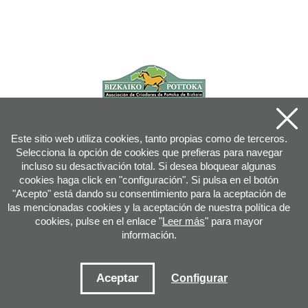
Este sitio web utiliza cookies, tanto propias como de terceros.
Selecciona la opción de cookies que prefieras para navegar
incluso su desactivación total. Si desea bloquear algunas
cookies haga click en "configuración". Si pulsa en el botón
"Acepto" está dando su consentimiento para la aceptación de
las mencionadas cookies y la aceptación de nuestra política de
cookies, pulse en el enlace "
Leer más
" para mayor
información.
Joan XXIII, 16B - 20730 AZPEITIA(GIPUZKOA) - Tfn: 943 08 38 88 -
info
@
pottoka.info
Condiciones de uso
-
Política de privacidad
-
Política de cookies
Aceptar
Configurar
Mapa web
-
Contacto
-
Acceso aplicación