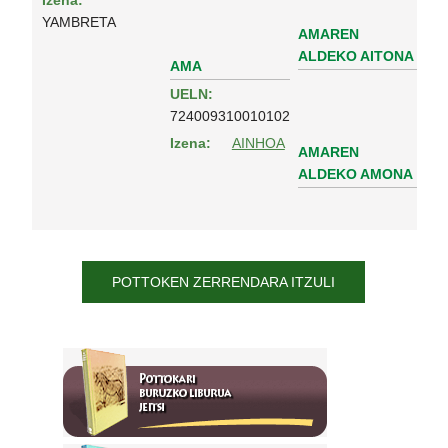
Izena:
YAMBRETA
AMAREN
ALDEKO AITONA
AMA
UELN:
724009310010102
Izena:
AINHOA
AMAREN
ALDEKO AMONA
POTTOKEN ZERRENDARA ITZULI