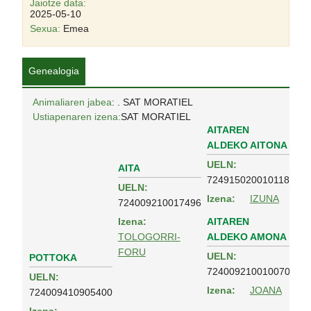
Jaiotze data:
2025-05-10
Sexua:
Emea
Genealogia
Animaliaren jabea
: . SAT MORATIEL
Ustiapenaren izena:
SAT MORATIEL
AITAREN
ALDEKO AITONA
UELN:
AITA
724915020010118
UELN:
Izena:
IZUNA
724009210017496
AITAREN
Izena:
ALDEKO AMONA
TOLOGORRI-
FORU
UELN:
POTTOKA
724009210010070
UELN:
Izena:
JOANA
724009410905400