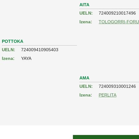
AITA
UELN:
724009210017496
Izena:
TOLOGORRI-FOR
POTTOKA
UELN:
724009410905403
Izena:
YAYA
AMA
UELN:
724009310001246
Izena:
PERLITA