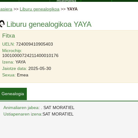
multimedia
asiera
>>
Liburu genealogikoa
>>
YAYA
Liburu genealogikoa YAYA
Fitxa
UELN:
724009410905403
Microchip:
10010000724211400010176
Izena:
YAYA
Jaiotze data:
2025-05-30
Sexua:
Emea
Genealogia
Animaliaren jabea
: . SAT MORATIEL
Ustiapenaren izena:
SAT MORATIEL