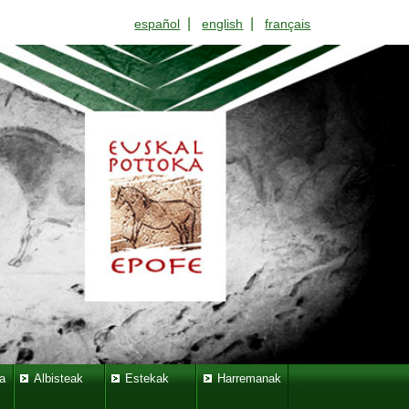
|
|
español
english
français
a
Albisteak
Estekak
Harremanak