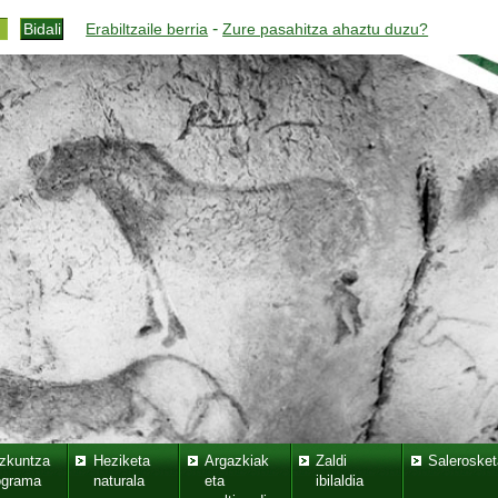
-
Erabiltzaile berria
Zure pasahitza ahaztu duzu?
zkuntza
Heziketa
Argazkiak
Zaldi
Salerosket
ograma
naturala
eta
ibilaldia