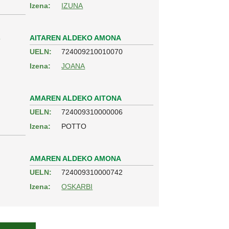
Izena:
IZUNA
U
AITAREN ALDEKO AMONA
UELN:
724009210010070
Izena:
JOANA
AMAREN ALDEKO AITONA
UELN:
724009310000006
Izena:
POTTO
AMAREN ALDEKO AMONA
UELN:
724009310000742
Izena:
OSKARBI