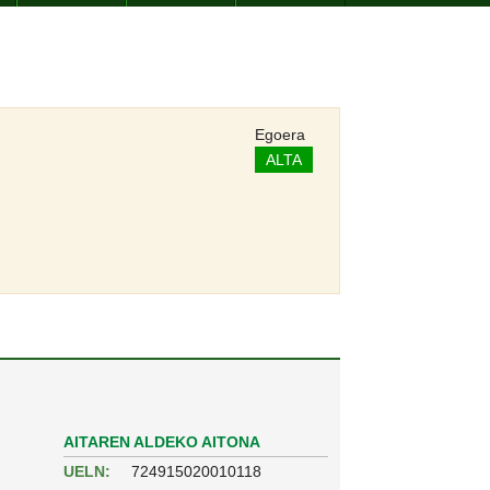
Egoera
ALTA
AITAREN ALDEKO AITONA
UELN:
724915020010118