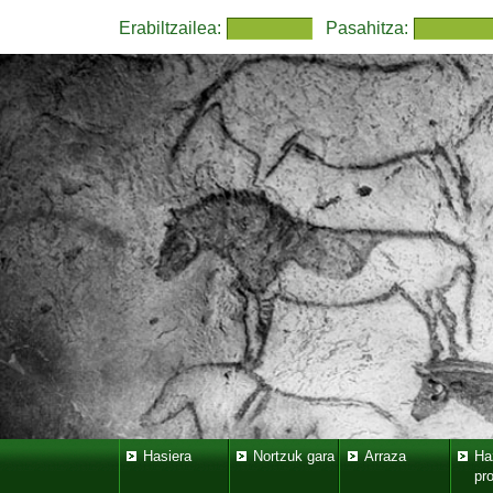
Erabiltzailea:
Pasahitza:
Hasiera
Nortzuk gara
Arraza
Ha
pr