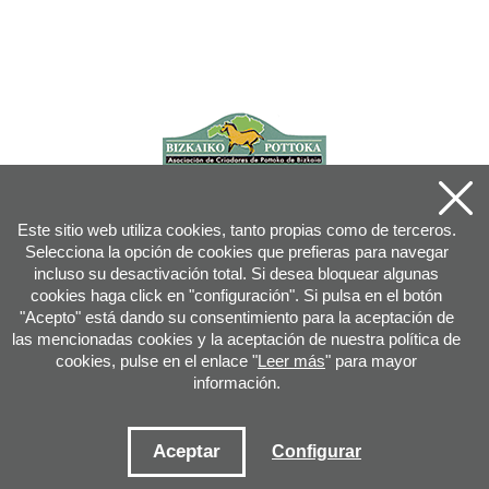
Este sitio web utiliza cookies, tanto propias como de terceros.
Selecciona la opción de cookies que prefieras para navegar
incluso su desactivación total. Si desea bloquear algunas
cookies haga click en "configuración". Si pulsa en el botón
"Acepto" está dando su consentimiento para la aceptación de
las mencionadas cookies y la aceptación de nuestra política de
cookies, pulse en el enlace "
Leer más
" para mayor
información.
Joan XXIII, 16B - 20730 AZPEITIA(GIPUZKOA) - Tfn: 943 08 38 88 -
info
@
pottoka.info
Condiciones de uso
-
Política de privacidad
-
Política de cookies
Aceptar
Configurar
Mapa web
-
Contacto
-
Acceso aplicación