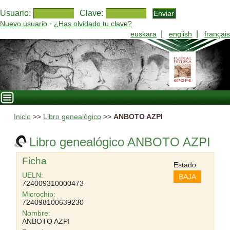
Usuario:
Clave:
-
Nuevo usuario
¿Has olvidado tu clave?
|
|
euskara
english
français
Inicio
>>
Libro genealógico
>>
ANBOTO AZPI
Libro genealógico ANBOTO AZPI
Ficha
Estado
UELN:
BAJA
724009310000473
Microchip:
724098100639230
Nombre:
ANBOTO AZPI