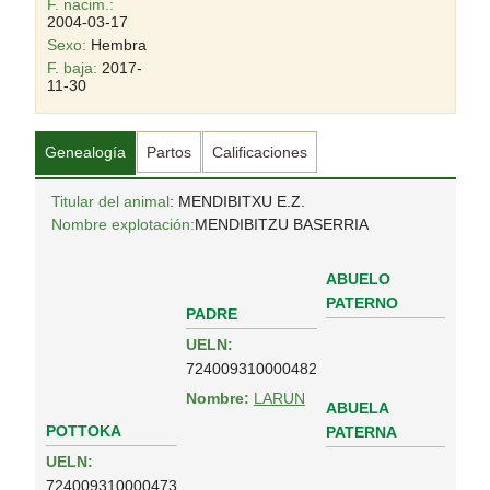
F. nacim.:
2004-03-17
Sexo:
Hembra
F. baja:
2017-
11-30
Genealogía
Partos
Calificaciones
Titular del animal
: MENDIBITXU E.Z.
Nombre explotación:
MENDIBITZU BASERRIA
ABUELO
PATERNO
PADRE
UELN:
724009310000482
Nombre:
LARUN
ABUELA
POTTOKA
PATERNA
UELN:
724009310000473