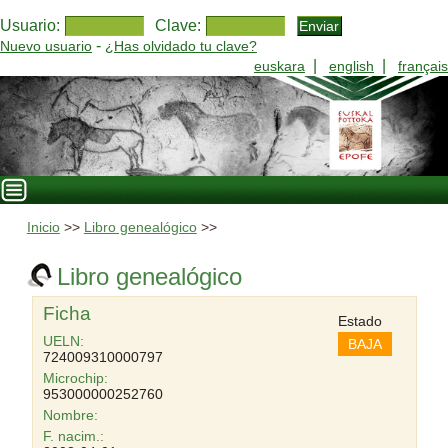
Usuario:
Clave:
-
Nuevo usuario
¿Has olvidado tu clave?
|
|
euskara
english
français
Inicio
>>
Libro genealógico
>>
Libro genealógico
Ficha
Estado
UELN:
BAJA
724009310000797
Microchip:
953000000252760
Nombre:
F. nacim.: