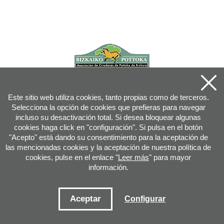
Este sitio web utiliza cookies, tanto propias como de terceros.
Selecciona la opción de cookies que prefieras para navegar
incluso su desactivación total. Si desea bloquear algunas
cookies haga click en "configuración". Si pulsa en el botón
"Acepto" está dando su consentimiento para la aceptación de
las mencionadas cookies y la aceptación de nuestra política de
cookies, pulse en el enlace "
Leer más
" para mayor
información.
Joan XXIII, 16B - 20730 AZPEITIA(GIPUZKOA) - Tfn: 943 08 38 88 -
info
@
pottoka.info
Condiciones de uso
-
Política de privacidad
-
Política de cookies
Aceptar
Configurar
Mapa web
-
Contacto
-
Acceso aplicación