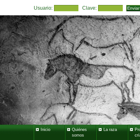
Usuario:
Clave:
Inicio
Quiénes
La raza
Pr
somos
crí