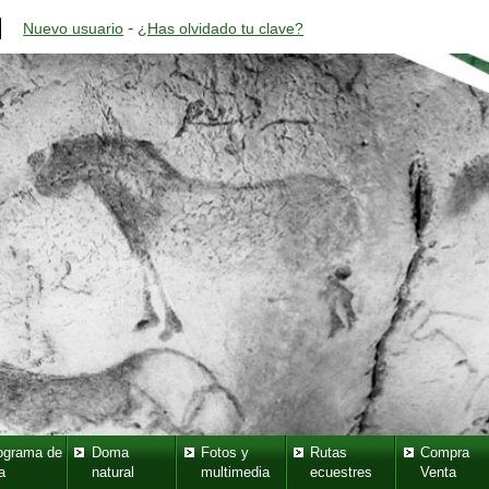
-
Nuevo usuario
¿Has olvidado tu clave?
ograma de
Doma
Fotos y
Rutas
Compra
a
natural
multimedia
ecuestres
Venta