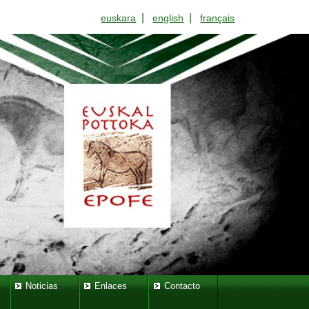
|
|
euskara
english
français
Noticias
Enlaces
Contacto