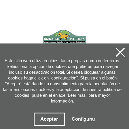
Este sitio web utiliza cookies, tanto propias como de terceros.
Selecciona la opción de cookies que prefieras para navegar
incluso su desactivación total. Si desea bloquear algunas
cookies haga click en "configuración". Si pulsa en el botón
"Acepto" está dando su consentimiento para la aceptación de
las mencionadas cookies y la aceptación de nuestra política de
cookies, pulse en el enlace "
Leer más
" para mayor
información.
Joan XXIII, 16B - 20730 AZPEITIA(GIPUZKOA) - Tfn: 943 08 38 88 -
info
@
pottoka.info
Condiciones de uso
-
Política de privacidad
-
Política de cookies
Aceptar
Configurar
Mapa web
-
Contacto
-
Acceso aplicación