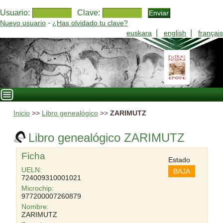
Usuario:
Clave:
-
Nuevo usuario
¿Has olvidado tu clave?
|
|
euskara
english
français
Inicio
>>
Libro genealógico
>>
ZARIMUTZ
Libro genealógico ZARIMUTZ
Ficha
Estado
UELN:
BAJA
724009310001021
Microchip:
977200007260879
Nombre:
ZARIMUTZ