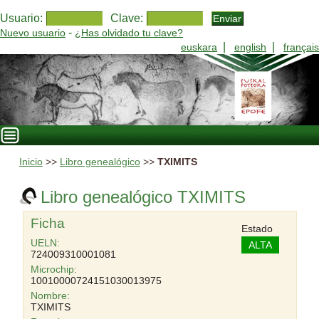
Usuario:
Clave:
-
Nuevo usuario
¿Has olvidado tu clave?
|
|
euskara
english
français
Inicio
>>
Libro genealógico
>>
TXIMITS
Libro genealógico TXIMITS
Ficha
Estado
UELN:
ALTA
724009310001081
Microchip:
10010000724151030013975
Nombre:
TXIMITS