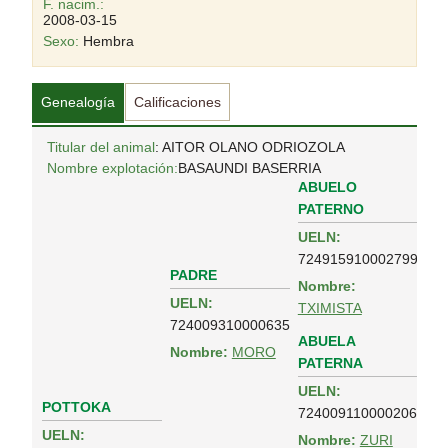
F. nacim.:
2008-03-15
Sexo:
Hembra
Genealogía
Calificaciones
Titular del animal
: AITOR OLANO ODRIOZOLA
Nombre explotación:
BASAUNDI BASERRIA
ABUELO
PATERNO
UELN:
724915910002799
PADRE
Nombre:
UELN:
TXIMISTA
724009310000635
ABUELA
Nombre:
MORO
PATERNA
UELN:
POTTOKA
724009110000206
UELN:
Nombre:
ZURI