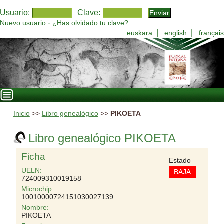
Usuario:
Clave:
-
Nuevo usuario
¿Has olvidado tu clave?
|
|
euskara
english
français
Inicio
>>
Libro genealógico
>>
PIKOETA
Libro genealógico PIKOETA
Ficha
Estado
UELN:
BAJA
724009310019158
Microchip:
10010000724151030027139
Nombre:
PIKOETA