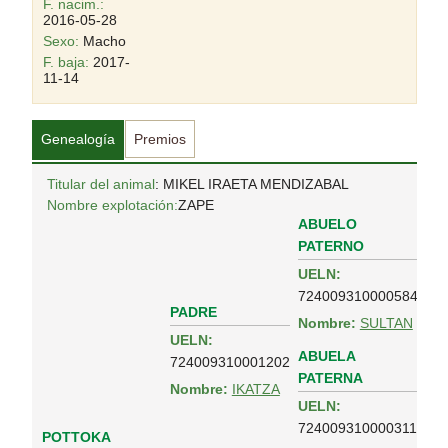
F. nacim.:
2016-05-28
Sexo:
Macho
F. baja:
2017-
11-14
Genealogía
Premios
Titular del animal
: MIKEL IRAETA MENDIZABAL
Nombre explotación:
ZAPE
ABUELO
PATERNO
UELN:
724009310000584
PADRE
Nombre:
SULTAN
UELN:
ABUELA
724009310001202
PATERNA
Nombre:
IKATZA
UELN:
724009310000311
POTTOKA