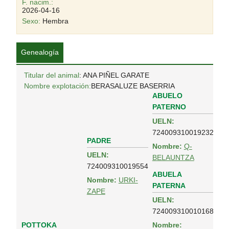
F. nacim.:
2026-04-16
Sexo:
Hembra
Genealogía
Titular del animal
: ANA PIÑEL GARATE
Nombre explotación:
BERASALUZE BASERRIA
ABUELO
PATERNO
UELN:
724009310019232
PADRE
Nombre:
Q-
UELN:
BELAUNTZA
724009310019554
ABUELA
Nombre:
URKI-
PATERNA
ZAPE
UELN:
724009310010168
POTTOKA
Nombre: