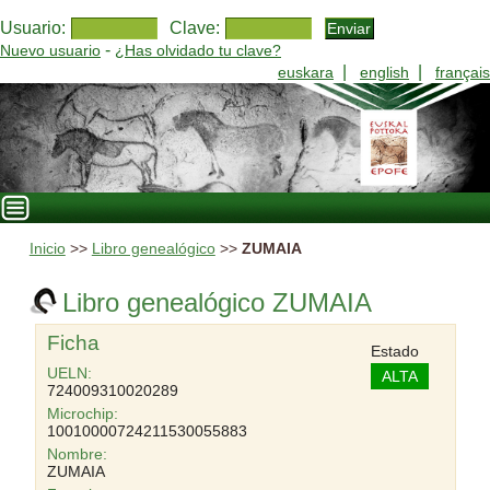
Usuario:
Clave:
-
Nuevo usuario
¿Has olvidado tu clave?
|
|
euskara
english
français
Inicio
>>
Libro genealógico
>>
ZUMAIA
Libro genealógico ZUMAIA
Ficha
Estado
UELN:
ALTA
724009310020289
Microchip:
10010000724211530055883
Nombre:
ZUMAIA