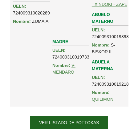
TXINDOKI - ZAPE
UELN:
724009310020289
ABUELO
MATERNO
Nombre:
ZUMAIA
UELN:
724009310019398
MADRE
Nombre:
S-
UELN:
BISKOR II
724009310019733
ABUELA
Nombre:
V-
MATERNA
MENDARO
UELN:
724009310019218
Nombre:
QUILIMON
VER LISTADO DE POTTOKAS