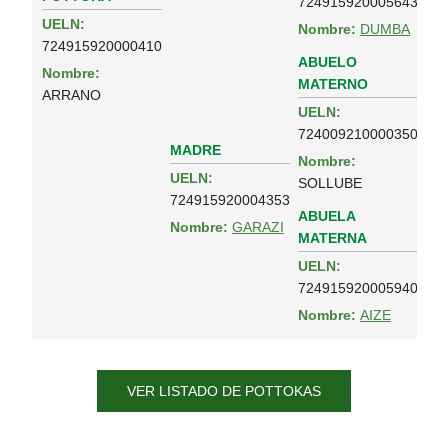
724915920005643
UELN:
Nombre:
DUMBA
724915920000410
ABUELO
Nombre:
MATERNO
ARRANO
UELN:
724009210000350
MADRE
Nombre:
UELN:
SOLLUBE
724915920004353
ABUELA
Nombre:
GARAZI
MATERNA
UELN:
724915920005940
Nombre:
AIZE
VER LISTADO DE POTTOKAS