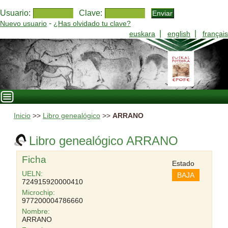
Usuario:
Clave:
-
Nuevo usuario
¿Has olvidado tu clave?
|
|
euskara
english
français
Inicio
>>
Libro genealógico
>>
ARRANO
Libro genealógico ARRANO
Ficha
Estado
UELN:
BAJA
724915920000410
Microchip:
977200004786660
Nombre:
ARRANO