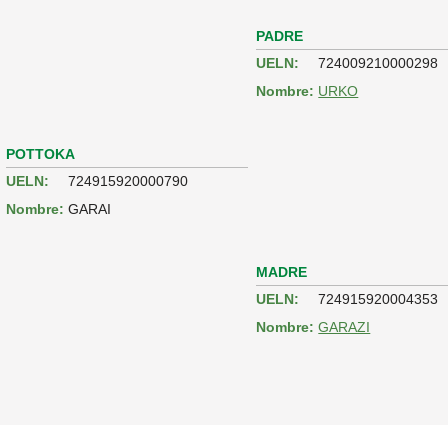
PADRE
UELN:
724009210000298
Nombre:
URKO
POTTOKA
UELN:
724915920000790
Nombre:
GARAI
MADRE
UELN:
724915920004353
Nombre:
GARAZI