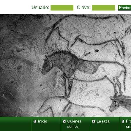
Usuario:
Clave:
Inicio
Quiénes
La raza
Pr
somos
crí