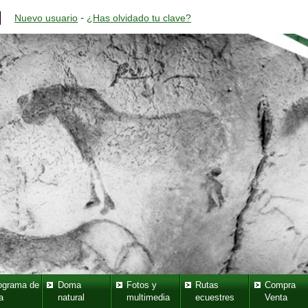
-
Nuevo usuario
¿Has olvidado tu clave?
ograma de
Doma
Fotos y
Rutas
Compra
a
natural
multimedia
ecuestres
Venta