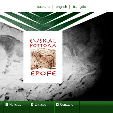
|
|
euskara
english
français
Noticias
Enlaces
Contacto