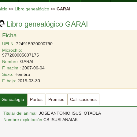
nicio
>>
Libro genealógico
>>
GARAI
Libro genealógico GARAI
Ficha
UELN:
724915920000790
Microchip:
977200005607175
Nombre:
GARAI
F. nacim.:
2007-06-04
Sexo:
Hembra
F. baja:
2015-03-30
Genealogía
Partos
Premios
Calificaciones
Titular del animal
: JOSE ANTONIO ISUSI OTAOLA
Nombre explotación:
CB ISUSI ANAIAK